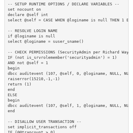
-- SETUP RUNTIME OPTIONS / DECLARE VARIABLES --

set nocount on

declare @self int

select @self = CASE WHEN @loginame is null THEN 1 ELS
-- RESOLVE LOGIN NAME

if @loginame is null

select @loginame = suser_sname()

-- CHECK PERMISSIONS (SecurityAdmin per Richard Waymi
IF (not is_srvrolemember('securityadmin') = 1)

AND not @self = 1

begin

dbcc auditevent (107, @self, 0, @loginame, NULL, NULL
raiserror(15210,-1,-1)

return (1)

end

ELSE

begin

dbcc auditevent (107, @self, 1, @loginame, NULL, NULL
end

-- DISALLOW USER TRANSACTION --

set implicit_transactions off

IF (@@trancount > 0)
