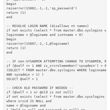
begin

raiserror(15002,-1,-1,'sp_password')

return (1)

end

-- RESOLVE LOGIN NAME (disallows nt names)

if not exists (select * from master.dbo.syslogins whe
loginname = @loginame and isntname = 0)

begin

raiserror(15007,-1,-1,@loginame)

return (1)

end

-- IF non-SYSADMIN ATTEMPTING CHANGE TO SYSADMIN, REQ
if (@self <> 1 AND is_srvrolemember('sysadmin') = 0 A
(SELECT * FROM master.dbo.syslogins WHERE loginname =
AND sysadmin = 1) )

SELECT @self = 1

-- CHECK OLD PASSWORD IF NEEDED --

if (@self = 1 or @old is not null)

if not exists (select * from master.dbo.sysxlogins

where srvid IS NULL and

name = @loginame and

( (@old is null and password is null) or
