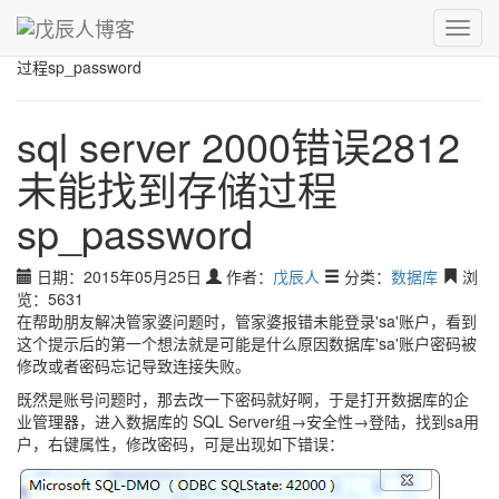
青，取之于蓝而青于蓝；冰，水为之而寒于水。
Toggl
戊辰人博客
›
数据库
›
sql server 2000错误2812 未能找到存储
navig
过程sp_password
sql server 2000错误2812
未能找到存储过程
sp_password
日期：2015年05月25日
作者：
戊辰人
分类：
数据库
浏
览：5631
在帮助朋友解决管家婆问题时，管家婆报错未能登录'sa'账户，看到
这个提示后的第一个想法就是可能是什么原因数据库'sa'账户密码被
修改或者密码忘记导致连接失败。
既然是账号问题时，那去改一下密码就好啊，于是打开数据库的企
业管理器，进入数据库的 SQL Server组→安全性→登陆，找到sa用
户，右键属性，修改密码，可是出现如下错误：