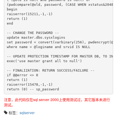
(pwdcompare(@old, password, (CASE WHEN xstatus&2048 =
begin

raiserror(15211,-1,-1)

return (1)

end

-- CHANGE THE PASSWORD --

update master.dbo.sysxlogins

set password = convert(varbinary(256), pwdencrypt(@ne
where name = @loginame and srvid IS NULL

-- UPDATE PROTECTION TIMESTAMP FOR MASTER DB, TO INDI
exec('use master grant all to null')

-- FINALIZATION: RETURN SUCCESS/FAILURE --

if @@error <> 0

return (1)

raiserror(15478,-1,-1)

注意，此代码仅在sql server 2000上使用测试过，其它版本未进行
测试。
标签：
sqlserver