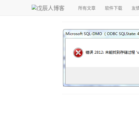
青，取之于蓝而青于蓝；冰，水为之而寒于水。
所有文章
软件下载
友
戊辰人博客
›
sqlserver