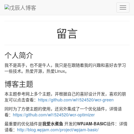
青，取之于蓝而青于蓝；冰，水为之而寒于水。
Toggl
戊辰人博客
›
留言
navig
留言
个人简介
我不是高手，也不是牛人，我只是在跟随着我的兴趣和喜好去学习
一些技术。热爱开源，热爱Linux。
博客主题
本主题参考网上多个主题，并根据自己的喜好设计开发，喜欢的朋
友可以点击查看：
https://github.com/wl1524520/wcr-green
同时为了方便主题的使用，还另外集成了一个优化插件，详情请
看：
https://github.com/wl1524520/wcr-optimizer
最重要的优化插件是
我爱水煮鱼
开发的
WPJAM-BASIC
插件：详情
请看：
http://blog.wpjam.com/project/wpjam-basic/