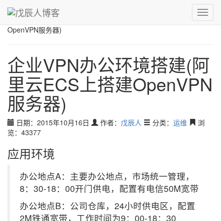
青，取之于蓝而青于蓝；冰，水为之而寒于水。
Toggl
戊辰人博客
›
运维
›
企业VPN办公环境搭建(阿里云ECS上搭建
navig
OpenVPN服务器)
企业VPN办公环境搭建(阿
里云ECS上搭建OpenVPN
服务器)
日期：2015年10月16日
作者：
戊辰人
分类：
运维
浏
览：43377
应用环境
办公地点A：主要办公地点，市场统一管理，
8：30-18：00开门供电，配置有电信50M宽带
办公地点B：公司仓库，24小时供电区，配置
2M铁通宽带，工作时间为9：00-18：30