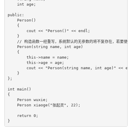
    int age;

public:

    Person()

    {

        cout << "Person()" << endl;

    }

    // 构造函数一经重写，系统默认的无参数的将不复存在，若要使用
    Person(string name, int age)

    {

        this->name = name;

        this->age = age;

        cout << "Person(string name, int age)" << end
    }

};

int main()

{

    Person wuxie;

    Person xiaoge("张起灵", 22);

    return 0;
