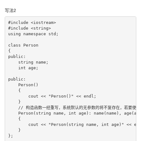
写法2
#include <iostream>

#include <string>

using namespace std;

class Person

{

public:

    string name;

    int age;

public:

    Person()

    {

        cout << "Person()" << endl;

    }

    // 构造函数一经重写，系统默认的无参数的将不复存在，若要使用
    Person(string name, int age): name(name), age(age
    {

        cout << "Person(string name, int age)" << end
    }

};
