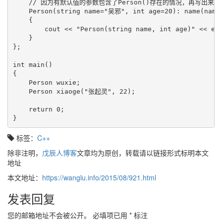
    // 因为有默认值的参数包含了Person()存在的情况，再写出来就
    Person(string name="吴邪", int age=20): name(name)
    {

        cout << "Person(string name, int age)" << end
    }

};

int main()

{

    Person wuxie;

    Person xiaoge("张起灵", 22);

    return 0;

标签：
C++
除非注明，
戊辰人博客
文章均为原创，转载请以链接形式标明本文
地址
本文地址：
https://wanglu.info/2015/08/921.html
发表回复
您的邮箱地址不会被公开。
必填项已用
*
标注