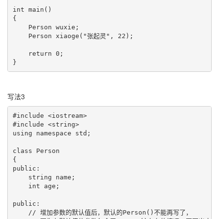
int main()

{

    Person wuxie;

    Person xiaoge("张起灵", 22);

    return 0;

写法3
#include <iostream>

#include <string>

using namespace std;

class Person

{

public:

    string name;

    int age;

public:

    // 增加参数的默认值后，默认的Person()不能再写了，
