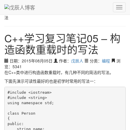
青，取之于蓝而青于蓝；冰，水为之而寒于水。
Toggl
戊辰人博客
›
编程
›
C++学习复习笔记05 – 构造函数重载时的写
navig
法
C++学习复习笔记05 – 构
造函数重载时的写法
日期：2015年08月05日
作者：
戊辰人
分类：
编程
浏
览：5341
在C++类中进行构造函数重载时，有几种不同的简洁的写法。
下面先演示可读性最好的也是初学时常用的写法一：
#include <iostream>

#include <string>

using namespace std;

class Person

{

public:

    string name;
