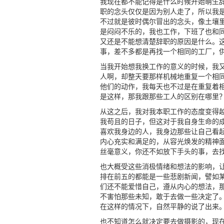
我现在都不能记得是什么时候开始萌生
职的念头仅仅是因为别人走了，所以我
不过就是彼时偶尔冒出的念头，像土壤
是闷闷不乐的，我也工作，下班了也和
又还是不能想清楚辞职的原因是什么。
事，差不多都是再找一个相同的工厂，
当我开始想我换工作的意义的时候，我
人啊，却整天要那样机械地重复一个相
他们的动作，我每天也不过是在重复着
是这样，那我跟那些工人的区别在哪里
从这之后，我对我本职工作的态度变得
我苟且的日子，但这对于我自身生命的
喜欢我身边的人，我身边那些让自己看
内心充实和满足的，从容光焕发的精神
丝毫意义，你还不如放下手头的事，去
也大概受这些消极情绪和想法的影响，
排在前五的都能是一些悲剧新闻，譬如
们还不能爱惜自己，遵从内心的想法，
不害怕那些未知，敢于去做一些决定了
在这样的情况下，自然平静的说了出来
也不知道怎么就决定要去做摄影的，现