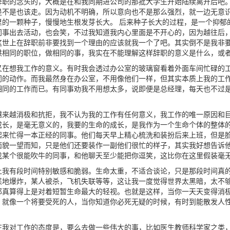
辞职的念头的，大概是在和我同期进公司的那批大学生开始陆续离开后吧
是不是也该走。因为动机不明确，所以意向也不是那么强烈，就一边无意
里的一颗种子，慢慢地生根发芽长大。 后来种子长大的过程，是一个抑郁
同事出去活动，也会笑，不过我知道我内心里面是不开心的，因为越往后
这世上在辞职前非要找到一个理由的应该就我一个了吧。其实倒不是我非
供相同的职位，做相同的事，我实在不能理解这样辞职的意义是什么，或
又在想我工作的意义。有时我会透过办公室的玻璃窗看着外面车间忙碌的
同的动作。而我最然身在办公室，不用像他们一样，但其实本质上我的工
相同的工作而已。有同事劝我不用想太多，说即便是总经理，每天也不过
？
越来越消极和抗拒，我不认为我的工作有任何意义，我工作的唯一原因和
成长，是毫无意义的，我要的生命的成长，是我作为一个生命个体的整体
起来忙得一本正经的同事。他们每天早上精心梳洗和装扮后来上班，但是
面貌一望而知，只是他们还要装作一副他们很忙的样子，其实我好想告诉
找某个很能吹牛的同事，和他聊天至少能把你逗笑，这比你在这里假装毫
让我有段时间特别敏感和脆弱。生命太重，不适合谈论，只是那段时间真
某地爆炸，某人被杀，飞机失联等等，这让我一度觉得世界太黑暗，太不
那真算得上是对着短暂生命最大的轻视。也就是这样，当你一天天变得消
。就像一个将要受死的人，当你知道你必死无疑的时候，有时到能散发人
。
在我对工作的态度是，要么去做一些伟大的事，比如医生教师科学家之类