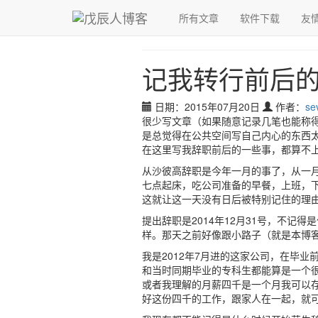
青，取之于蓝而青于蓝；冰，水为之而寒于水。
所有文章
软件下载
友
戊辰人博客
›
随笔
›
记我转行前后的
记我转行前后
日期：2015年07月20日
作者：
se
很少写文章（如果随意记录几笔也能称
是总觉得在公共空间写自己内心的东西
在这里写我辞职前后的一些事，都算不
从沙彼高辞职是今年一月的事了，从一
七点起床，吃公司准备的早餐，上班，
这就让这一天没有日后被特别记住的理
提出辞职是2014年12月31号，不
样。那天之前好像跟小路子（就是本博
我是2012年7月进的这家公司，在毕
和当时同期毕业的专科生都能算是一个
或者我理解的月薪四千是一个月我可以
好这份四千的工作，跟家人在一起，就