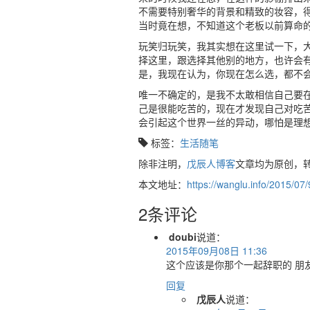
不需要特别奢华的背景和精致的妆容，
当时竟在想，不知道这个老板以前算命
玩笑归玩笑，我其实想在这里试一下，
择这里，跟选择其他别的地方，也许会
是，我现在认为，你现在怎么选，都不
唯一不确定的，是我不太敢相信自己要
己是很能吃苦的，现在才发现自己对吃
会引起这个世界一丝的异动，哪怕是理
标签：
生活随笔
除非注明，
戊辰人博客
文章均为原创，
本文地址：
https://wanglu.info/2015/07
2条评论
doubi
说道：
2015年09月08日 11:36
这个应该是你那个一起辞职的 朋
回复
戊辰人
说道：