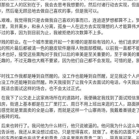
跟那些工人的区别在于，我会去思考我想要的，然后付诸行动去实现，但
作，然后毫无顾忌地去做自己喜欢的事，但是我可以。
么艰难，我觉得我只是去做我自己喜欢的事而已，连追逐梦想都算不上，
房里，背井离乡，和亲人分离，孤身一人在远方去实现理想的人才能算伟
不过的事，因为到目前为止，我被拒绝的次数算不上多。
卑贱的职业。在一个城市里能开起一个影楼的是那些有钱的人，他们追求
出的照片最后都被清一色的磨皮软件磨得人物面部模糊。以前我一直都不
美术也好，接受这些熏陶对于我们以后的审美是至关重要的，至于审美的
无趣的，不过无趣也大概不要紧，因为他们自己都不会发现。可惜的是，
平时找工作我都是睡到自然醒的。没工作也能睡到自然醒，足见我这个人
会没工作还能睡到自然醒。昨天我接到了让我今天去面试的电话，今天我
，既适合面试这样的场合，也不会太过正式。
，在我下了公交走上这家商场所在的道路时，我便确定我找到了面试短信
租房，街道上基本都是在工厂里打工、周日不用上班出来逛的工人，路面
的感觉就是里面卖的全是山寨，而就是这样一个山寨商场，我戴着墨镜走
场板砖的戏。
，后来也转行了。我问他为什么转行，他只说被逼的。他问我为什么这么
我告诉他，我还从来没想过成功，只是觉得喜欢，就做了。老板的店面不
来的东西如果也妄谈艺术和尊贵（店名里面有尊贵二字），简直是可笑。