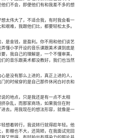
是他们不会，即便他们有和我差不多的想
梦想太伟大了，不适合我，有时我会看一
大和艰难，我跟他们比，都要轻松太多。
的，是金钱，是盈利。你不用和他们谈艺
能弄懂小学开设的音乐课跟美术课到底是
重要，我自己的理解是，一个不懂审美，
我们的音乐跟美术都没教好，我们也当然
内心是没有那么上进的，真正上进的人，
出门的时候穿的是自己那件休闲白衬衣和
里说的地点，只是我还是有一点不太相
拥挤杂乱，而那家商场，如果我住在附
了进去。用我现在的想法形容，就像是一
年轻想着转行，我说转行就得趁年轻。他
大，影棚也不大，还简陋，在我面试完回
可我又觉得，有时拍出有感染力的照片并