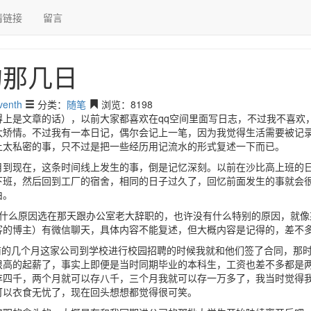
情链接
留言
那几日
的那几日
venth
分类：
随笔
浏览：8198
得上是文章的话），以前大家都喜欢在qq空间里面写日志，不过我不喜欢
太矫情。不过我有一本日记，偶尔会记上一笔，因为我觉得生活需要被记
上太私密的事，只不过是把一些经历用记流水的形式复述一下而已。
月到现在，这条时间线上发生的事，倒是记忆深刻。以前在沙比高上班的
下班，然后回到工厂的宿舍，相同的日子过久了，回忆前面发生的事就会
由。
记得是什么原因选在那天跟办公室老大辞职的，也许没有什么特别的原因，就
客的博主）有微信聊天，具体内容不能复述，但大概内容是记得的，差不
业前的几个月这家公司到学校进行校园招聘的时候我就和他们签了合同，那
很高的起薪了，事实上即便是当时同期毕业的本科生，工资也差不多都是
存四千，两个月就可以存八千，三个月我就可以存一万多了，我当时觉得
可以衣食无忧了，现在回头想想都觉得很可笑。