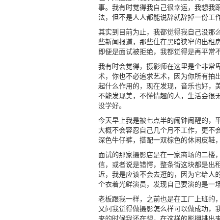
事。我有时觉得我自己很幸运，我想我
法，但不是人人都能说辞就辞掉一份工
其实到目前为止，我都觉得我自己没那
些新闻报道，那些住在黑暗狭窄的出租
即便是面试被拒绝，我都觉得是再平常
我有时会觉得，摄影师在这里是个非常
术，你也不必追求艺术，因为你所有拍
起什么作用的，现在发现，音乐也好，
不能发现美，不懂情趣的人，生活会很
没学好。
今天早上我是被七点半的闹钟闹醒的，
大概不会容忍自己几个月不工作，更不
深色牛仔裤，搭配一双棕色的休闲皮鞋
面试的那家摄影店是在一家商场的二楼
信，或者说是错愕，整条街这块都是出
近，我是应该不会去逛的，因为它给人
个衣着光鲜演员，发现自己要演的是一
老板跟我一样，之前也是在工厂上班的
又问我觉得做摄影怎么样可以做成功，
来的时候我还在想，在这样的影棚排出