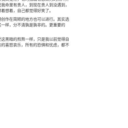
说我命里有贵人，到现在贵人到没遇到，
想着想着，自己都觉得好笑了。
棚创作在简陋的地方也可以进行。其实选
尾一样，分不清孰是孰非的。更重要的
受这黑暗的煎熬一样，只是我以前觉得自
有的喜怒哀乐，所有的恐惧和忧虑，都不