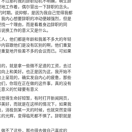
。不过那时我的辞职动机不明确，萌生辞
识地工作着，偶尔冒出一下辞职的念头。
的时期。说抑郁，是因为我自己觉得我都
，我内心想要辞职的冲动便越强烈，但是
要找一个理由，而是看着身边辞职的同
者说换工作的意义又是什么。
工人，他们都是年龄和我差不多大的年轻
作内容跟他们是没有区别的啊，他们重复
是重复地开些差不多的会议而已。可如果
目的，就是拿一些微不足道的工资，去过
的向上和美好。也正是因为这，我开始不
脸上呈现的，确实发自内心的疲惫，那些
他们，你现在正在做的这件事，真的没有
无意义的忙碌要有意义
的觉得生命好短暂，有时打开新闻网页，
够美好，而就是在这样的情况下，如果我
极，消极到某一天的时候，也就突然变得
性的光辉，变得临死都不惧了。辞职就是
，做不了这些，那也得去做自己喜欢的