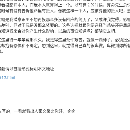
得看摄影师本人，而我本人就算得上一个。以前算命的时候，算命先生总
的时候有没有告诉他命里有贵人，像我这样一个人，应该算他的贵人吧，
大概是我潜意识里不想再投那么多没有回应的简历了，又或许我觉得，影
有差别，但对于我是没那么紧要的。这些选择就跟你要选择当鸡头还是凤
会知道将来会对你产生什么影响，以后的事谁知道呢？都随它去吧。
在这里待一年半载那么久，我觉得这里条件艰苦，就像一颗种子，必须接
苦却抱有恐惧和不确定，想到这里，就觉得自己真的很卑微，卑微到你所
想。
转载请以链接形式标明本文地址
/912.html
友写的，一看就看出人家文采比你好，哈哈