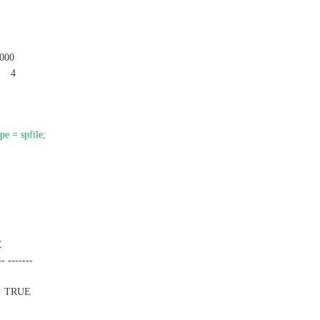
1
000
r 4
pe = spfile;
E
- -------
n TRUE