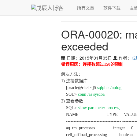
青，取之于蓝而青于蓝；冰，水为之而寒于水。
所有文章
软件下载
友
戊辰人博客
›
数据库
›
ORA-00020: m
ORA-00020: ma
exceeded
日期：2015年01月05日
作者：
戊
错误原因：连接数超过150的限制
解决方法：
1) 连接数据库
[oracle@rhel ~]$
sqlplus /nolog
SQL>
conn /as sysdba
2) 查看参数
SQL>
show parameter process;
NAME TYPE VALU
------------------------------------ ----------
aq_tm_processes integer 0
cell_offload_processing boolea