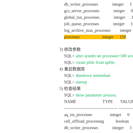
db_writer_processes integer 1
gcs_server_processes integer 0
global_txn_processes integer 
job_queue_processes integer 1
log_archive_max_processes intege
processes integer 150
3) 修改参数
SQL>
alter system set processes=500 sco
SQL>
create pfile from spfile;
4) 重启数据库
SQL>
shutdown immediate
SQL>
startup
5) 检查结果
SQL>
show parameter process;
NAME TYPE VALU
------------------------------------ ----------
aq_tm_processes integer 0
cell_offload_processing boolea
db_writer_processes integer 1