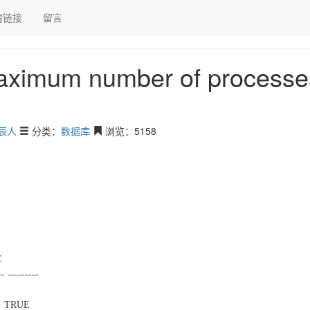
情链接
留言
aximum number of processes (150) exceeded
ximum number of processes
辰人
分类：
数据库
浏览：5158
E
- ---------
n TRUE