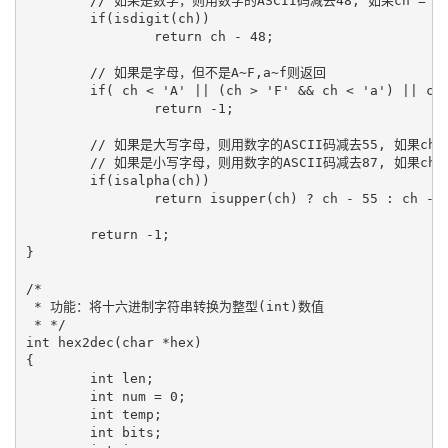
        // 如果是数字，则用数字的ASCII码减去48, 如果ch = '2' 
        if(isdigit(ch))

                return ch - 48;

        // 如果是字母，但不是A~F,a~f则返回

        if( ch < 'A' || (ch > 'F' && ch < 'a') || ch 
                return -1;

        // 如果是大写字母，则用数字的ASCII码减去55, 如果ch = 'A
        // 如果是小写字母，则用数字的ASCII码减去87, 如果ch = 'a
        if(isalpha(ch))

                return isupper(ch) ? ch - 55 : ch - 8
        return -1;

}

/*

 * 功能：将十六进制字符串转换为整型(int)数值

 * */

int hex2dec(char *hex)

{

        int len;

        int num = 0;

        int temp;

        int bits;
