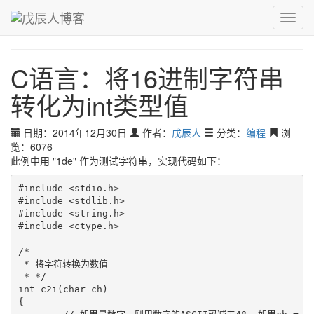
青，取之于蓝而青于蓝；冰，水为之而寒于水。
Toggl
戊辰人博客
›
编程
›
C语言：将16进制字符串转化为int类型值
navig
C语言：将16进制字符串
转化为int类型值
日期：2014年12月30日
作者：
戊辰人
分类：
编程
浏
览：6076
此例中用 "1de" 作为测试字符串，实现代码如下：
#include <stdio.h>

#include <stdlib.h>

#include <string.h>

#include <ctype.h>

/*

 * 将字符转换为数值

 * */

int c2i(char ch)

{
