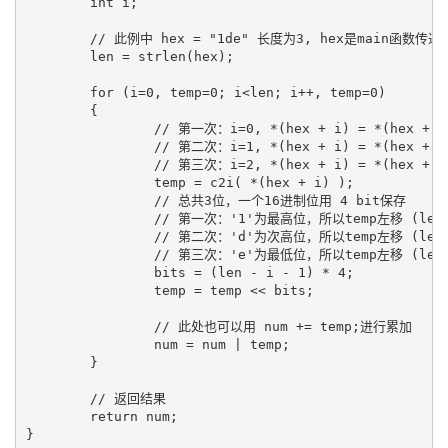
        int i;

        // 此例中 hex = "1de" 长度为3, hex是main函数传递的
        len = strlen(hex);

        for (i=0, temp=0; i<len; i++, temp=0)

        {

                // 第一次：i=0, *(hex + i) = *(hex + 0)
                // 第二次：i=1, *(hex + i) = *(hex + 1)
                // 第三次：i=2, *(hex + i) = *(hex + 2)
                temp = c2i( *(hex + i) );

                // 总共3位，一个16进制位用 4 bit保存

                // 第一次：'1'为最高位，所以temp左移 (len - 
                // 第二次：'d'为次高位，所以temp左移 (len - 
                // 第三次：'e'为最低位，所以temp左移 (len - 
                bits = (len - i - 1) * 4;

                temp = temp << bits;

                // 此处也可以用 num += temp;进行累加

                num = num | temp;

        }

        // 返回结果

        return num;

}
