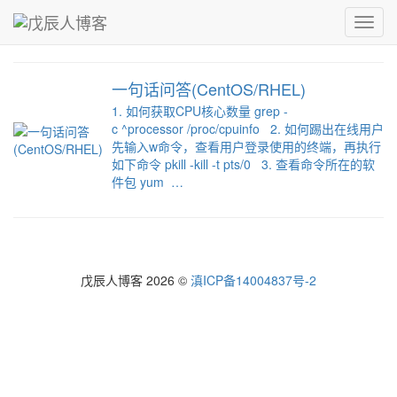
青，取之于蓝而青于蓝；冰，水为之而寒于水。
Toggl
戊辰人博客
›
RHEL
navig
一句话问答(CentOS/RHEL)
1. 如何获取CPU核心数量 grep -
c ^processor /proc/cpuinfo 2. 如何踢出在线用户
先输入w命令，查看用户登录使用的终端，再执行
如下命令 pkill -kill -t pts/0 3. 查看命令所在的软
件包 yum …
戊辰人博客 2026 ©
滇ICP备14004837号-2