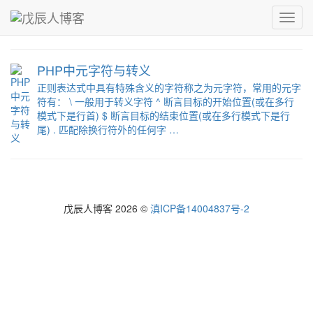
青，取之于蓝而青于蓝；冰，水为之而寒于水。
Toggl
戊辰人博客
›
PHP
navig
PHP中元字符与转义
正则表达式中具有特殊含义的字符称之为元字符，常用的元字
符有： \ 一般用于转义字符 ^ 断言目标的开始位置(或在多行
模式下是行首) $ 断言目标的结束位置(或在多行模式下是行
尾) . 匹配除换行符外的任何字 …
戊辰人博客 2026 ©
滇ICP备14004837号-2