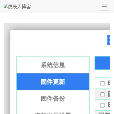
青，取之于蓝而青于蓝；冰，水为之而寒于水。
Toggl
戊辰人博客
›
OpenWRT
navig