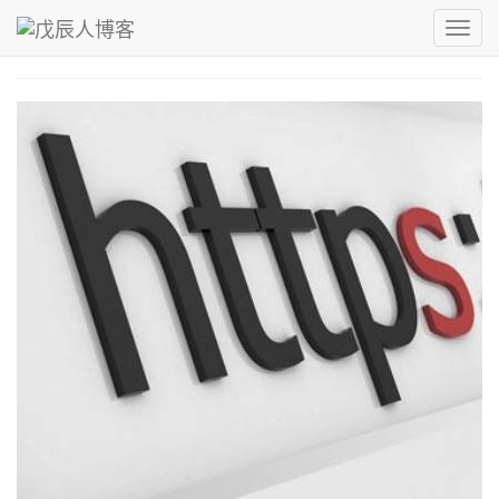
青，取之于蓝而青于蓝；冰，水为之而寒于水。
Toggl
戊辰人博客
›
Nginx
navig