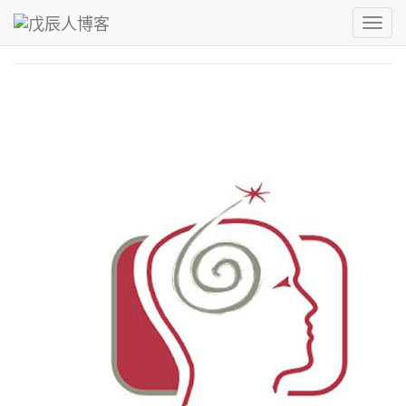
青，取之于蓝而青于蓝；冰，水为之而寒于水。
Toggl
戊辰人博客
›
MinStack
navig