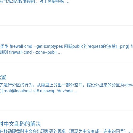
r,w,x的权限控制，对于需要特殊 …
firewall-cmd --get-icmptypes 阻断public的request的包(禁止ping) firew
 firewall-cmd --zone=publi …
建置
进行分区的行为，从硬盘上分出一部分空间，假设分出来的分区为/dev/sda12 [root
root@localhost ~]# mkswap /dev/sda …
s分区时中文乱码的解决
区或者挂在移动硬盘时中文会出现乱码的现象（表现为中文变成一连串的问号），