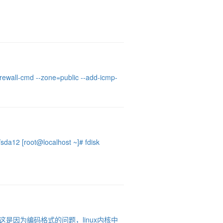
all-cmd --zone=public --add-icmp-
@localhost ~]# fdisk
这是因为编码格式的问题，linux内核中