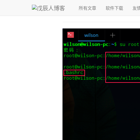
青，取之于蓝而青于蓝；冰，水为之而寒于水。
所有文章
软件下载
友
戊辰人博客
›
Linux