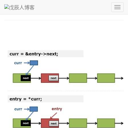
青，取之于蓝而青于蓝；冰，水为之而寒于水。
Toggl
戊辰人博客
›
linus
navig