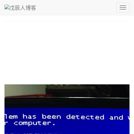
青，取之于蓝而青于蓝；冰，水为之而寒于水。
Toggl
戊辰人博客
›
全家桶
navig